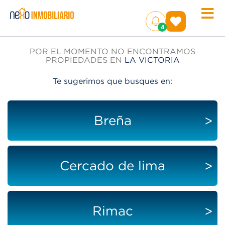
Toggle
(
)
4
naviga
POR EL MOMENTO NO ENCONTRAMOS
PROPIEDADES EN
LA VICTORIA
Te sugerimos que busques en:
Breña
Cercado de lima
Rimac