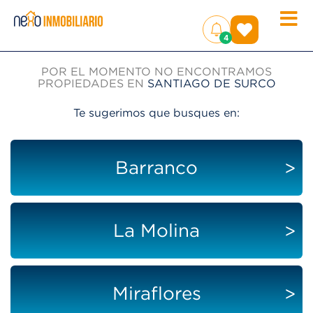
Toggle
(
)
4
naviga
POR EL MOMENTO NO ENCONTRAMOS
PROPIEDADES EN
SANTIAGO DE SURCO
Te sugerimos que busques en:
Barranco
La Molina
Miraflores