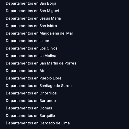
Departamentos en San Borja
Departamentos en San Miguel
Departamentos en Jesús María
Departamentos en San Isidro
Departamentos en Magdalena del Mar
Departamentos en Lince
Departamentos en Los Olivos
Departamentos en La Molina
Departamentos en San Martín de Porres
Departamentos en Ate
Departamentos en Pueblo Libre
Departamentos en Santiago de Surco
Departamentos en Chorrillos
Departamentos en Barranco
Departamentos en Comas
Departamentos en Surquillo
Departamentos en Cercado de Lima