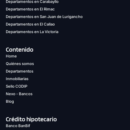
Departamentos en Carabayllo
Departamentos en El Rimac
Departamentos en San Juan de Lurigancho
Departamentos en El Callao
Departamentos en La Victoria
Contenido
Home
Quiénes somos
Departamentos
Inmobiliarias
Sello CODIP
Nexo - Bancos
Blog
Crédito hipotecario
Banco BanBif