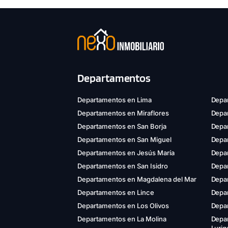
Departamentos
Departamentos en Lima
Depar
Departamentos en Miraflores
Depa
Departamentos en San Borja
Depar
Departamentos en San Miguel
Depa
Departamentos en Jesús María
Depa
Departamentos en San Isidro
Depar
Departamentos en Magdalena del Mar
Depa
Departamentos en Lince
Depa
Departamentos en Los Olivos
Depa
Departamentos en La Molina
Depa