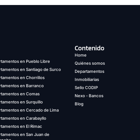
Contenido
Home
tamentos en Pueblo Libre
Quiénes somos
rtamentos en Santiago de Surco
Departamentos
tamentos en Chorrillos
Inmobiliarias
rtamentos en Barranco
Sello CODIP
rtamentos en Comas
Nexo - Bancos
tamentos en Surquillo
Blog
rtamentos en Cercado de Lima
rtamentos en Carabayllo
rtamentos en El Rimac
rtamentos en San Juan de