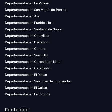
Departamentos en La Molina
Departamentos en San Martín de Porres
Departamentos en Ate
Departamentos en Pueblo Libre
Departamentos en Santiago de Surco
Departamentos en Chorrillos
Departamentos en Barranco
Departamentos en Comas
Departamentos en Surquillo
Departamentos en Cercado de Lima
Departamentos en Carabayllo
Departamentos en El Rimac
Departamentos en San Juan de Lurigancho
Departamentos en El Callao
Departamentos en La Victoria
Contenido