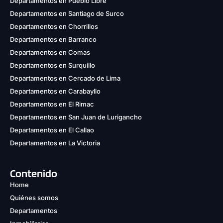
Departamentos en Pueblo Libre
Departamentos en Santiago de Surco
Departamentos en Chorrillos
Departamentos en Barranco
Departamentos en Comas
Departamentos en Surquillo
Departamentos en Cercado de Lima
Departamentos en Carabayllo
Departamentos en El Rimac
Departamentos en San Juan de Lurigancho
Departamentos en El Callao
Departamentos en La Victoria
Contenido
Home
Quiénes somos
Departamentos