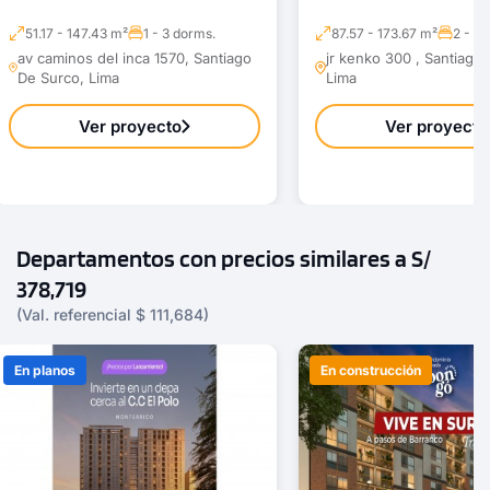
51.17 - 147.43 m²
1 - 3 dorms.
87.57 - 173.67 m²
2 - 3 
av caminos del inca 1570, Santiago
jr kenko 300 , Santiago
De Surco, Lima
Lima
Ver proyecto
Ver proyecto
Departamentos con precios similares a S/
378,719
(Val. referencial $ 111,684)
En planos
En construcción