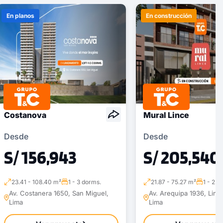
En planos
En construcción
Costanova
Mural Lince
Desde
Desde
S/ 156,943
S/ 205,540
23.41 - 108.40 m²
1 - 3 dorms.
21.87 - 75.27 m²
1 - 2 d
Av. Costanera 1650, San Miguel,
Av. Arequipa 1936, Lince
Lima
Lima