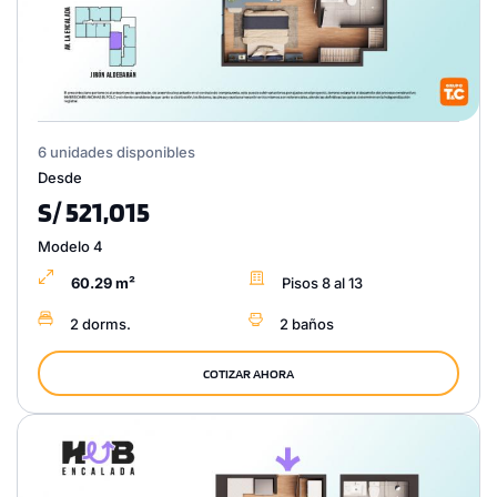
6 unidades disponibles
Desde
S/ 521,015
Modelo 4
60.29 m²
Pisos 8 al 13
2 dorms.
2 baños
COTIZAR AHORA