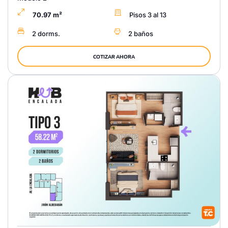
70.97 m²
Pisos 3 al 13
2 dorms.
2 baños
COTIZAR AHORA