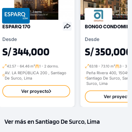
ESPARQ 170
BONGO CONDOMIN
Desde
Desde
S/ 344,000
S/ 350,000
42.57 - 64.46 m²
1 - 2 dorms.
63.18 - 73.10 m²
3 - 3 d
AV. LA REPÚBLICA 200 , Santiago
Peña Rivera 400, 15049 
De Surco, Lima
Santiago De Surco, Sant
Surco, Lima
Ver proyecto
Ver proyecto
Ver más en Santiago De Surco, Lima