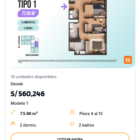
10 unidades disponibles
Desde
S/ 560,246
Modelo 1
73.96 m²
Pisos 4 al 13
2 dorms.
2 baños
COTIZAR AHORA