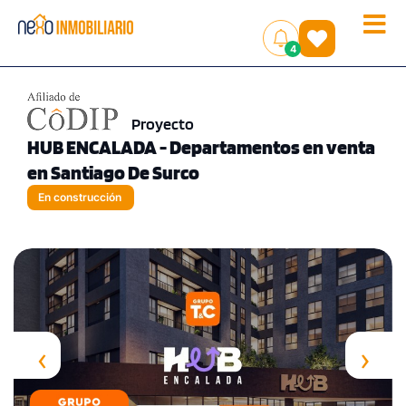
Toggle
(
)
4
naviga
Proyecto
HUB ENCALADA - Departamentos en venta
en Santiago De Surco
En construcción
‹
›