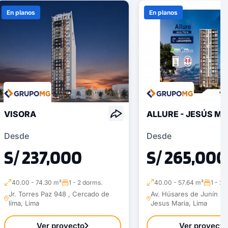
En planos
En planos
VISORA
ALLURE - JESÚS MA
Desde
Desde
S/ 237,000
S/ 265,000
40.00 - 74.30 m²
1 - 2 dorms.
40.00 - 57.64 m²
1 - 2 
Jr. Torres Paz 948 , Cercado de
Av. Húsares de Junín Nº
lima, Lima
Jesus Maria, Lima
Ver proyecto
Ver proyecto