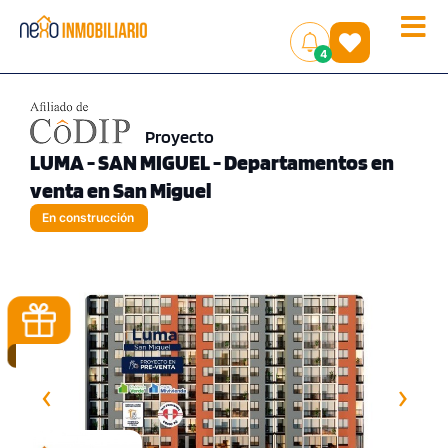
Toggle
(
)
4
naviga
Proyecto
LUMA - SAN MIGUEL - Departamentos en
venta en San Miguel
En construcción
‹
›