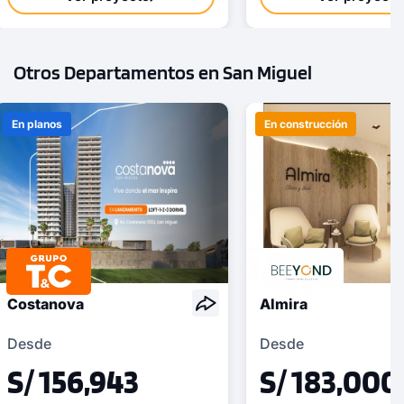
Otros Departamentos en San Miguel
En planos
En construcción
Costanova
Almira
Desde
Desde
S/ 156,943
S/ 183,000