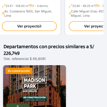
23.41 - 108.40 m²
1 - 3 dorms.
23.90 - 69.25 m²
1 - 3 
Av. Costanera 1650, San Miguel,
Calle Miguel Grau 455 ,
Lima
Miguel, Lima
Ver proyecto
Ver proyecto
Departamentos con precios similares a S/
226,749
(Val. referencial $ 66,809)
En construcción