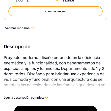
2 dorms.
2 baños
COTIZAR AHORA
Ver más modelos
Descripción
Proyecto moderno, diseño enfocado en la eficiencia
energética y la funcionalidad, con departamentos de
espacios amplios y luminosos. Departamentos de 1 y 2
dormitorios. Diseñado para brindar una experiencia de
vida cómoda y funcional, con una arquitectura que se
adapta a las necesidades de las familias que desean un
espacio práctico y lleno de servicios. Ubicado en una
zona estratégica y accesible de Lima, el proyecto Luma
Leer la descripción completa
ofrece una excelente oportunidad de tu Depa propio en
un lugar cómodo, moderno y bien conectado en San
Video