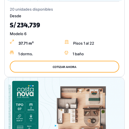
20 unidades disponibles
Desde
S/ 234,739
Modelo 6
37.71 m²
Pisos 1 al 22
1 dorms.
1 baño
COTIZAR AHORA