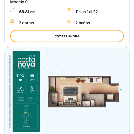
Modelo 9
68.81 m²
Pisos 1 al 22
3 dorms.
2 baños
COTIZAR AHORA