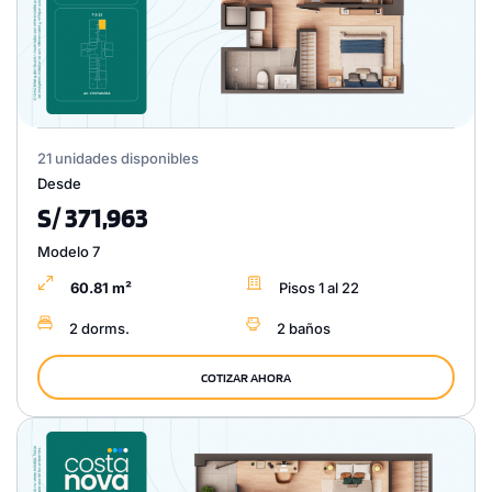
21 unidades disponibles
Desde
S/ 371,963
Modelo 7
60.81 m²
Pisos 1 al 22
2 dorms.
2 baños
COTIZAR AHORA