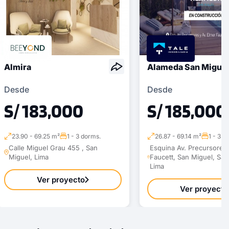
Almira
Alameda San Migue
Desde
Desde
S/ 183,000
S/ 185,000
23.90 - 69.25 m²
1 - 3 dorms.
26.87 - 69.14 m²
1 - 3 d
Calle Miguel Grau 455 , San
Esquina Av. Precursores 
Miguel, Lima
Faucett, San Miguel, San
Lima
Ver proyecto
Ver proyecto