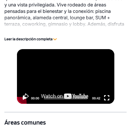
y una vista privilegiada. Vive rodeado de áreas
pensadas para el bienestar y la conexión: piscina
panorámica, alameda central, lounge bar, SUM +
terraza, coworking, gimnasio y lobby. Además, disfruta
de zonas de parrillas, terraza gourmet, zona para niños,
sala de juegos y pet zone.
Leer la descripción completa
Video
Player
00:00
00:42
Áreas comunes