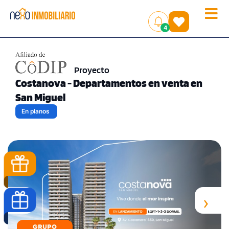
Toggle
(
)
4
naviga
Proyecto
Costanova - Departamentos en venta en
San Miguel
En planos
‹
›