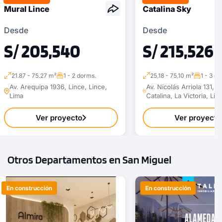
Mural Lince
Catalina Sky
Desde
Desde
S/ 205,540
S/ 215,526
21.87 - 75.27 m²
1 - 2 dorms.
25.18 - 75.10 m²
1 - 3 d
Av. Arequipa 1936, Lince, Lince,
Av. Nicolás Arriola 131, S
Lima
Catalina, La Victoria, Lim
Ver proyecto
Ver proyecto
Otros Departamentos en San Miguel
En construcción
En construcción