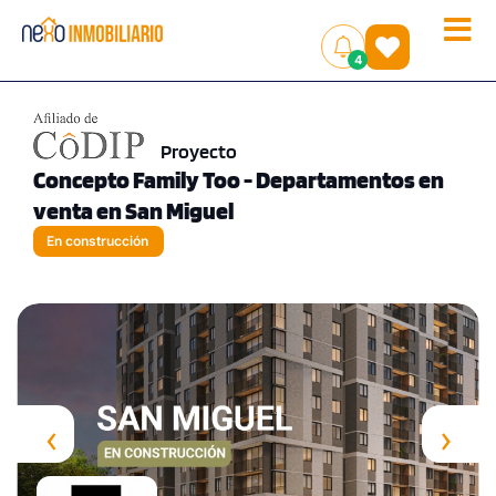
Toggle
(
)
4
naviga
Proyecto
Concepto Family Too - Departamentos en
venta en San Miguel
En construcción
‹
›