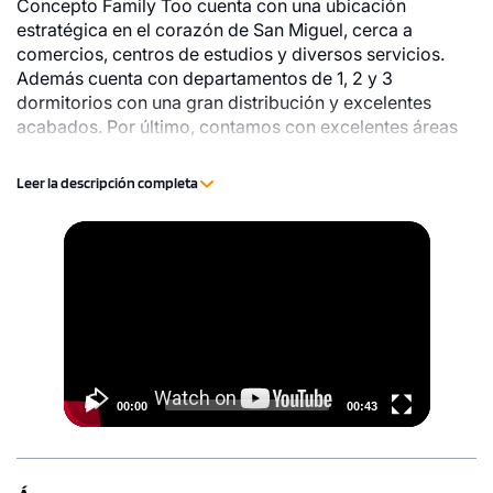
Concepto Family Too cuenta con una ubicación
estratégica en el corazón de San Miguel, cerca a
comercios, centros de estudios y diversos servicios.
Además cuenta con departamentos de 1, 2 y 3
dormitorios con una gran distribución y excelentes
acabados. Por último, contamos con excelentes áreas
comunes como Patio interno con jardines, Sala de
Adultos, Sala de Estudios, Salón Gourmet, Piscina
Leer la descripción completa
lounge, Zona de Mascotas, Zona de Parrillas, Gimnasio
y más.
Video
Player
00:00
00:43