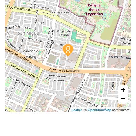
+
−
Leaflet
| ©
OpenStreetMap
contributors