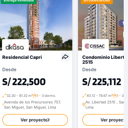
Entrega inmediata
En construcción
Residencial Capri
Condominio Liberta
2515
Desde
Desde
S/ 222,500
S/ 225,112
32.30 - 81.32 m²
1 - 3 dorms.
40.12 - 78.67 m²
1 - 3 d
Avenida de los Precursores 757,
Av. Libertad 2515 , San 
San Miguel, San Miguel, Lima
Lima
Ver proyecto
Ver proyecto