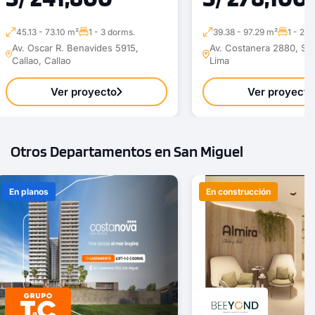
45.13 - 73.10 m²
1 - 3 dorms.
39.38 - 97.29 m²
1 - 2 d
Av. Oscar R. Benavides 5915,
Av. Costanera 2880, Sa
Callao, Callao
Lima
Ver proyecto
Ver proyecto
Otros Departamentos en San Miguel
En planos
En construcción