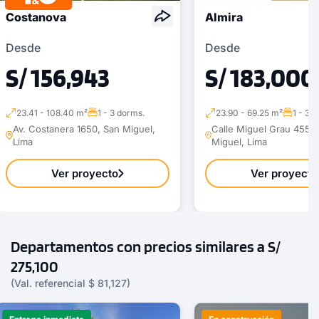
Costanova
Almira
Desde
Desde
S/ 156,943
S/ 183,000
23.41 - 108.40 m²
1 - 3 dorms.
23.90 - 69.25 m²
1 - 3 
Av. Costanera 1650, San Miguel,
Calle Miguel Grau 455 ,
Lima
Miguel, Lima
Ver proyecto
Ver proyecto
Departamentos con precios similares a S/
275,100
(Val. referencial $ 81,127)