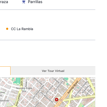
rraza
Parrillas
●
CC La Rambla
Ver Tour Virtual