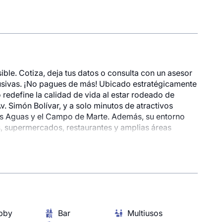
ible. Cotiza, deja tus datos o consulta con un asesor
sivas. ¡No pagues de más! Ubicado estratégicamente
 redefine la calidad de vida al estar rodeado de
Av. Simón Bolívar, y a solo minutos de atractivos
las Aguas y el Campo de Marte. Además, su entorno
s, supermercados, restaurantes y amplias áreas
94 destaca por sus más de 8 áreas comunes que
relajarse y disfrutar. Con doble lobby, uno con salida
v. Del Río, ofrece comodidad y elegancia desde el
ejores acabados de la zona y el precio por metro
sta oportunidad única. Cotiza tu departamento ideal
bby
Bar
Multiusos