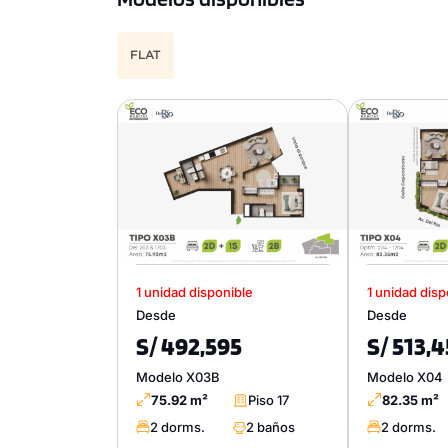
FLAT
1 unidad disponible
1 unidad disp
Desde
Desde
S/ 492,595
S/ 513,
Modelo X03B
Modelo X04
75.92 m²
Piso 17
82.35 m²
2 dorms.
2 baños
2 dorms.