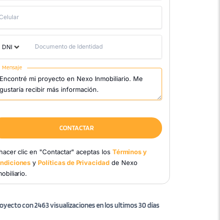
Celular
Documento de Identidad
DNI
Mensaje
CONTACTAR
 hacer clic en "Contactar" aceptas los
Términos y
ndiciones
y
Políticas de Privacidad
de Nexo
obiliario.
oyecto con 2463 visualizaciones en los ultimos 30 días