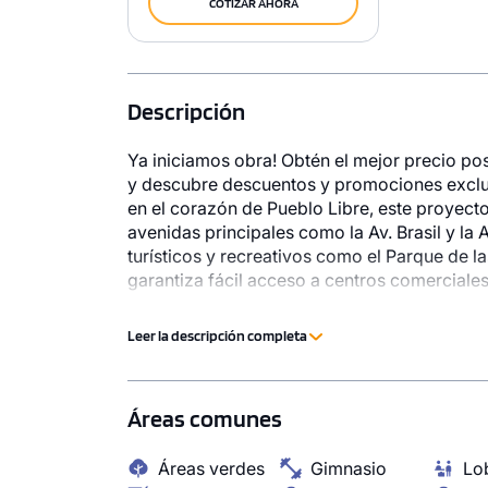
COTIZAR AHORA
Descripción
Ya iniciamos obra! Obtén el mejor precio pos
y descubre descuentos y promociones exclu
en el corazón de Pueblo Libre, este proyecto
avenidas principales como la Av. Brasil y la 
turísticos y recreativos como el Parque de 
garantiza fácil acceso a centros comerciale
verdes para disfrutar en familia. Del Río 2
incluyen espacios diseñados para compartir, 
Leer la descripción completa
directa a un parque y otro con salida a la A
primer paso. Este proyecto cuenta con los m
cuadrado más competitivo. No dejes pasar e
Áreas comunes
hoy mismo ¡Tu nuevo hogar te espera!
Áreas verdes
Gimnasio
Lo