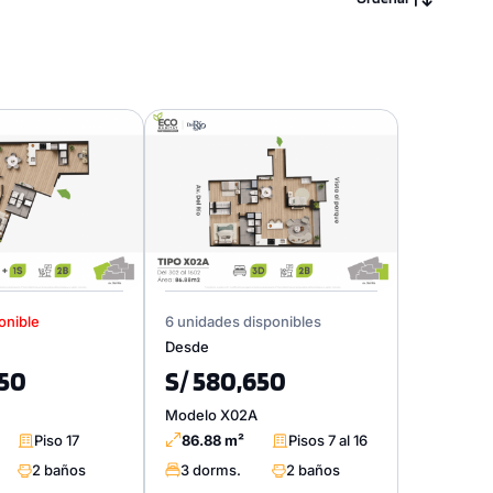
onible
6 unidades disponibles
Desde
450
S/ 580,650
Modelo X02A
Piso 17
86.88 m²
Pisos 7 al 16
2 baños
3 dorms.
2 baños