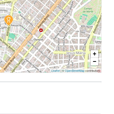
+
−
Leaflet
| ©
OpenStreetMap
contributors