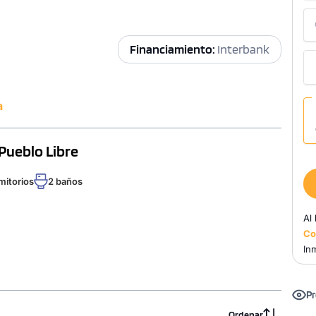
Financiamiento:
Interbank
a
 Pueblo Libre
mitorios
2 baños
Al
Co
Inm
Pr
Ordenar