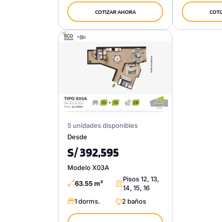
COTIZAR AHORA
COTI
5 unidades disponibles
Desde
S/ 392,595
Modelo X03A
Pisos 12, 13,
63.55 m²
14, 15, 16
1 dorms.
2 baños