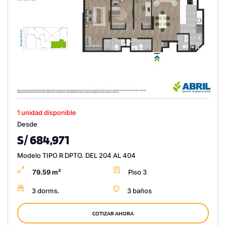
1 unidad disponible
Desde
S/ 684,971
Modelo TIPO R DPTO. DEL 204 AL 404
79.59 m²
Piso 3
3 dorms.
3 baños
COTIZAR AHORA