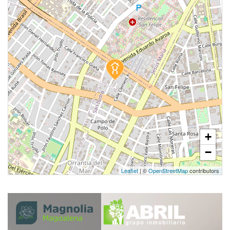
+
−
Leaflet
| ©
OpenStreetMap
contributors