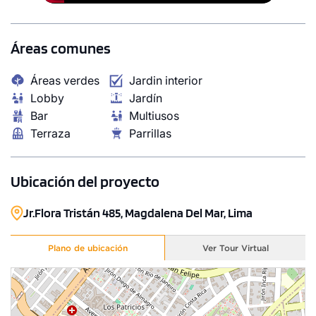
102.52 m²
Piso 11
3 dorms.
3 baños
Áreas comunes
COTIZAR AHORA
Áreas verdes
Jardin interior
Lobby
Jardín
Bar
Multiusos
Terraza
Parrillas
Ubicación del proyecto
Jr.Flora Tristán 485, Magdalena Del Mar, Lima
Plano de ubicación
Ver Tour Virtual