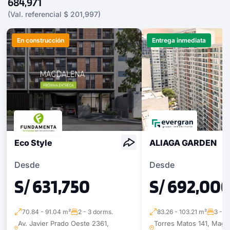
684,971
(Val. referencial $ 201,997)
En construcción
Entrega inmediata
Eco Style
ALIAGA GARDEN
Desde
Desde
S/ 631,750
S/ 692,00
70.84 - 91.04 m²
2 - 3 dorms.
83.26 - 103.21 m²
3 - 3
Av. Javier Prado Oeste 2361,
Torres Matos 141, Magd