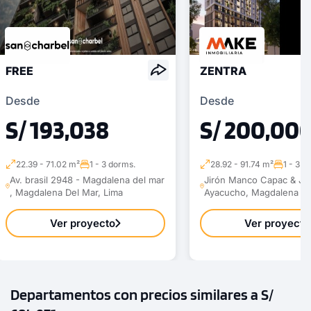
FREE
ZENTRA
Desde
Desde
S/ 193,038
S/ 200,00
22.39 - 71.02 m²
1 - 3 dorms.
28.92 - 91.74 m²
1 - 3 d
Av. brasil 2948 - Magdalena del mar
Jirón Manco Capac & Jir
, Magdalena Del Mar, Lima
Ayacucho, Magdalena De
Ver proyecto
Ver proyecto
Departamentos con precios similares a S/