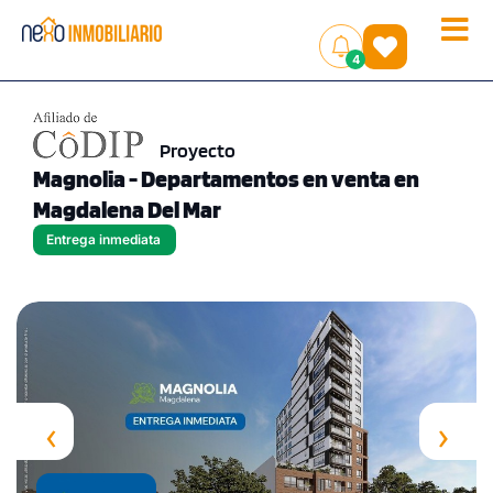
Toggle
(
)
4
naviga
Proyecto
Magnolia - Departamentos en venta en
Magdalena Del Mar
Entrega inmediata
‹
›