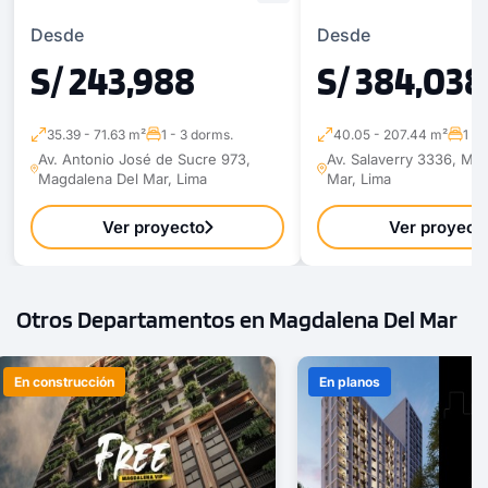
Desde
Desde
S/ 243,988
S/ 384,038
35.39 - 71.63 m²
1 - 3 dorms.
40.05 - 207.44 m²
1 - 
Av. Antonio José de Sucre 973,
Av. Salaverry 3336, Ma
Magdalena Del Mar, Lima
Mar, Lima
Ver proyecto
Ver proyect
Otros Departamentos en Magdalena Del Mar
En construcción
En planos