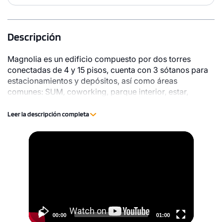
Descripción
Magnolia es un edificio compuesto por dos torres
conectadas de 4 y 15 pisos, cuenta con 3 sótanos para
estacionamientos y depósitos, así como áreas
comunes: SUM, coworking, parque interior, estar,
estacionamiento de bicicletas y zona de parrillas.
Leer la descripción completa
Video
Player
1 unidad disponible
Desde
S/ 874,624
Modelo TIPO T DPTO. DEL 704 AL 1304
00:00
01:00