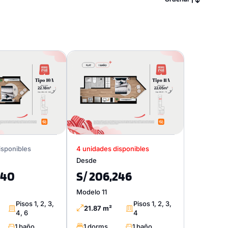
isponibles
4 unidades disponibles
Desde
540
S/ 206,246
Modelo 11
Pisos 1, 2, 3,
Pisos 1, 2, 3,
21.87 m²
4, 6
4
1 baño
1 dorms.
1 baño