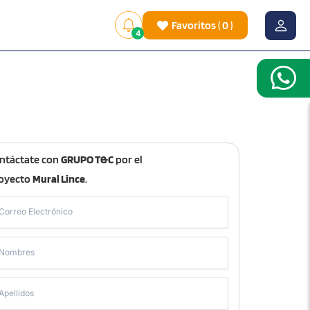
Favoritos
(
0
)
4
ntáctate con
GRUPO T&C
por el
oyecto
Mural Lince
.
Correo Electrónico
Nombres
Apellidos