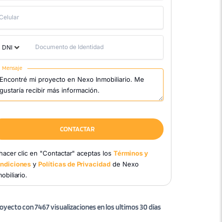
Celular
Documento de Identidad
DNI
Mensaje
CONTACTAR
 hacer clic en "Contactar" aceptas los
Términos y
ndiciones
y
Políticas de Privacidad
de Nexo
obiliario.
oyecto con 7467 visualizaciones en los ultimos 30 días