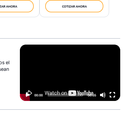
ZAR AHORA
COTIZAR AHORA
Video
Player
os el
sean
00:00
00:55