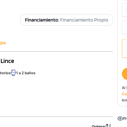
Financiamiento:
Financiamiento Propio
apa
 Lince
itorios
1 a 2 baños
Al
Co
Inm
Pr
Ordenar