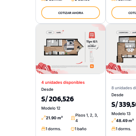
COTIZAR AHORA
COTI
4 unidades disponibles
8 unidades d
Desde
Desde
S/ 206,526
S/ 339,
Modelo 12
Modelo 13
Pisos 1, 2, 3,
21.90 m²
4
48.49 m²
1 dorms.
1 baño
1 dorms.