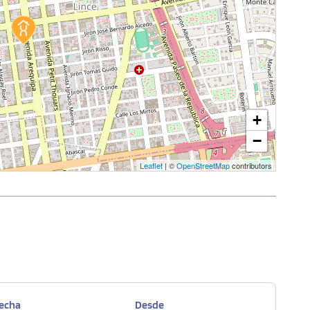
+
−
Leaflet
| ©
OpenStreetMap
contributors
echa
Desde