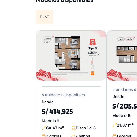
FLAT
5 unidades d
8 unidades disponibles
Desde
Desde
S/ 205,
S/ 414,925
Modelo 10
Modelo 9
21.87 m²
60.67 m²
Pisos 1 al 8
2 dorms.
2 baños
1 dorms.