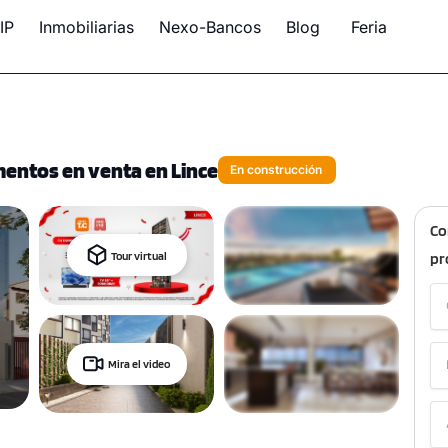
IP
Inmobiliarias
Nexo-Bancos
Blog
Feria
mentos en venta en Lince
En construcción
Co
Tour virtual
pr
Mira el video