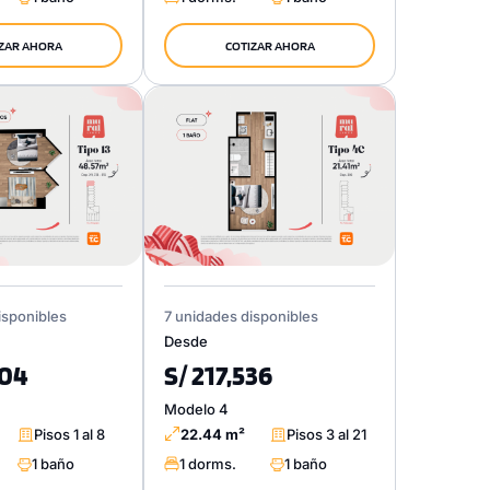
ZAR AHORA
COTIZAR AHORA
isponibles
7 unidades disponibles
Desde
504
S/ 217,536
Modelo 4
Pisos 1 al 8
22.44 m²
Pisos 3 al 21
1 baño
1 dorms.
1 baño