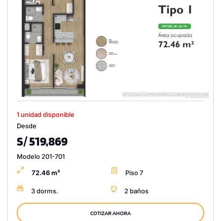
1 unidad disponible
Desde
S/ 519,869
Modelo 201-701
72.46 m²
Piso 7
3 dorms.
2 baños
COTIZAR AHORA