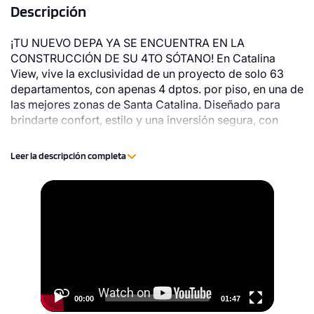
Descripción
¡TU NUEVO DEPA YA SE ENCUENTRA EN LA
CONSTRUCCIÓN DE SU 4TO SÓTANO! En Catalina
View, vive la exclusividad de un proyecto de solo 63
departamentos, con apenas 4 dptos. por piso, en una de
las mejores zonas de Santa Catalina. Diseñado para
brindarte confort, estilo y una inversión segura, con
acabados de alto nivel como pisos en porcelanato tipo
madera que elevan cada espacio y marcan realmente la
Leer la descripción completa
diferencia. Hazlo tuyo hoy y asegura el futuro que
siempre soñaste.
Video
Player
00:00
01:47