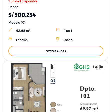
1 unidad disponible
Desde
S/ 300,254
Modelo 101
42.68 m²
Piso 1
1 dorms.
1 baño
COTIZAR AHORA