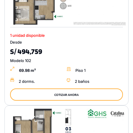
1 unidad disponible
Desde
S/ 494,759
Modelo 102
69.98 m²
Piso 1
2 dorms.
2 baños
COTIZAR AHORA