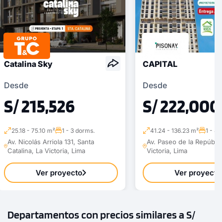
Catalina Sky
CAPITAL
Desde
Desde
S/ 215,526
S/ 222,000
25.18 - 75.10 m²
1 - 3 dorms.
41.24 - 136.23 m²
1 - 4
Av. Nicolás Arriola 131, Santa
Av. Paseo de la Repúblic
Catalina, La Victoria, Lima
Victoria, Lima
Ver proyecto
Ver proyecto
Departamentos con precios similares a S/