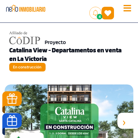
Toggle
(
)
4
naviga
Proyecto
Catalina View - Departamentos en venta
en La Victoria
En construcción
‹
›