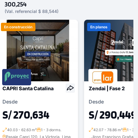
300,254
(Val. referencial $ 88,544)
En construcción
En planos
CAPRI Santa Catalina
Zendai | Fase 2
Desde
Desde
S/ 270,634
S/ 290,449
40.03 - 62.63 m²
1 - 3 dorms.
42.07 - 78.86 m²
1 - 3 
Pasaje Capri 120, La Victoria, Lima
Jiron Francisco Graña 1