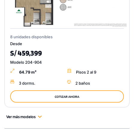
8 unidades disponibles
Desde
S/ 459,399
Modelo 204-904
64.79 m²
Pisos 2 al 9
3 dorms.
2 baños
COTIZAR AHORA
Ver más modelos