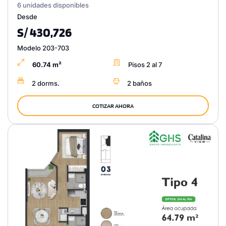
6 unidades disponibles
Desde
S/ 430,726
Modelo 203-703
60.74 m²
Pisos 2 al 7
2 dorms.
2 baños
COTIZAR AHORA