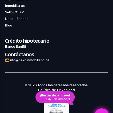
Inmobiliarias
Sello CODIP
Nexo - Bancos
Blog
Crédito hipotecario
Banco BanBif
Contáctanos
info@nexoinmobiliario.pe
© 2026 Todos los derechos reservados.
Política de Privacidad
¿Buscas depa nuevo?
Derechos ARCO
Te ayudo a buscar
Política de Cookies