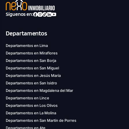
Síguenos en:
Departamentos
Departamentos en Lima
Departamentos en Miraflores
Departamentos en San Borja
Departamentos en San Miguel
Departamentos en Jesús María
Departamentos en San Isidro
Departamentos en Magdalena del Mar
Departamentos en Lince
Departamentos en Los Olivos
Departamentos en La Molina
Departamentos en San Martín de Porres
Departamentos en Ate