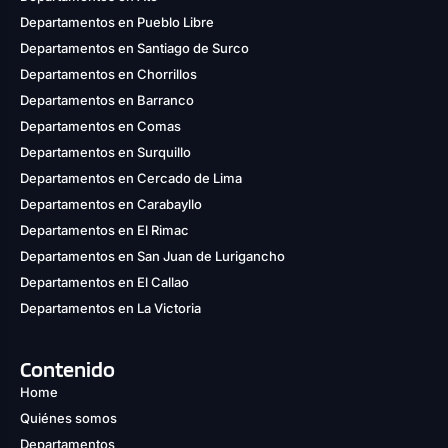
Departamentos en Pueblo Libre
Departamentos en Santiago de Surco
Departamentos en Chorrillos
Departamentos en Barranco
Departamentos en Comas
Departamentos en Surquillo
Departamentos en Cercado de Lima
Departamentos en Carabayllo
Departamentos en El Rimac
Departamentos en San Juan de Lurigancho
Departamentos en El Callao
Departamentos en La Victoria
Contenido
Home
Quiénes somos
Departamentos