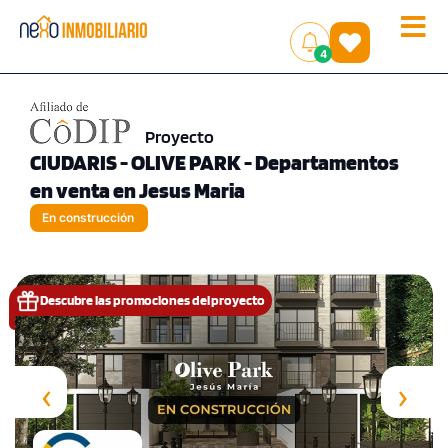
Toggle
(
)
4
naviga
Proyecto
CIUDARIS - OLIVE PARK - Departamentos
en venta en Jesus Maria
En construcción
Descubre las promociones del proyecto
‹
›