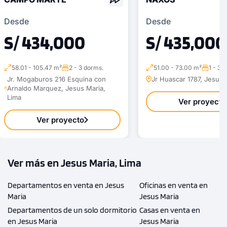
Desde
Desde
S/ 434,000
S/ 435,000
58.01 - 105.47 m²
2 - 3 dorms.
51.00 - 73.00 m²
1 - 3 
Jr. Mogaburos 216 Esquina con
Jr Huascar 1787, Jesus 
Arnaldo Marquez, Jesus Maria,
Lima
Ver proyecto
Ver proyecto
Ver más en Jesus Maria, Lima
Departamentos en venta en Jesus
Oficinas en venta en
Maria
Jesus Maria
Departamentos de un solo dormitorio
Casas en venta en
en Jesus Maria
Jesus Maria