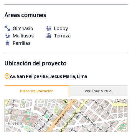
S/ 1,102,000
Áreas comunes
Modelo Tipo 4
Gimnasio
Lobby
137.95 m²
Piso 11
Multiusos
Terraza
3 dorms.
2 baños
Parrillas
COTIZAR AHORA
Ubicación del proyecto
Av. San Felipe 485, Jesus Maria, Lima
Plano de ubicación
Ver Tour Virtual