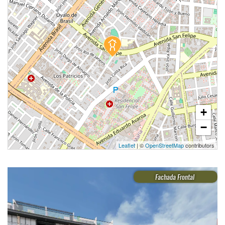
1 unidad disponible
Desde
S/ 886,000
Modelo Tipo 5
105.30 m²
Piso 11
3 dorms.
2 baños
+
COTIZAR AHORA
−
Leaflet
| ©
OpenStreetMap
contributors