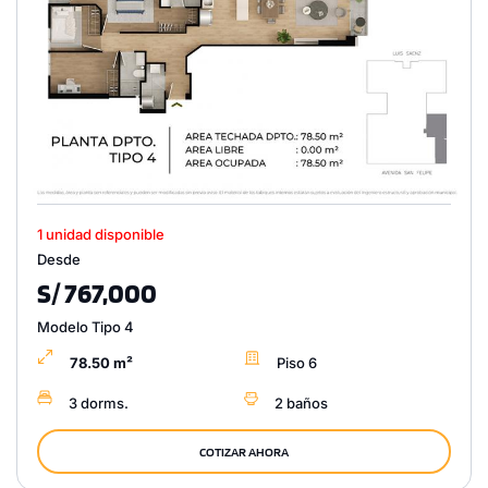
1 unidad disponible
Desde
S/ 767,000
Modelo Tipo 4
78.50 m²
Piso 6
3 dorms.
2 baños
COTIZAR AHORA