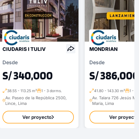
CIUDARIS I TULIV
MONDRIAN
Desde
Desde
S/ 340,000
S/ 386,000
38.55 - 113.25 m²
1 - 3 dorms.
41.80 - 143.30 m²
1 - 3
Av. Paseo de la República 2500,
Av. Talara 726 Jesús Ma
Lince, Lima
Maria, Lima
Ver proyecto
Ver proyecto