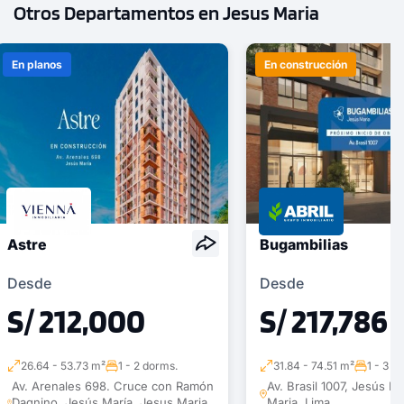
Otros Departamentos en Jesus Maria
En planos
En construcción
Astre
Bugambilias
Desde
Desde
S/ 212,000
S/ 217,786
26.64 - 53.73 m²
1 - 2 dorms.
31.84 - 74.51 m²
1 - 3 d
Av. Arenales 698. Cruce con Ramón
Av. Brasil 1007, Jesús M
Dagnino. Jesús María, Jesus Maria,
Maria, Lima