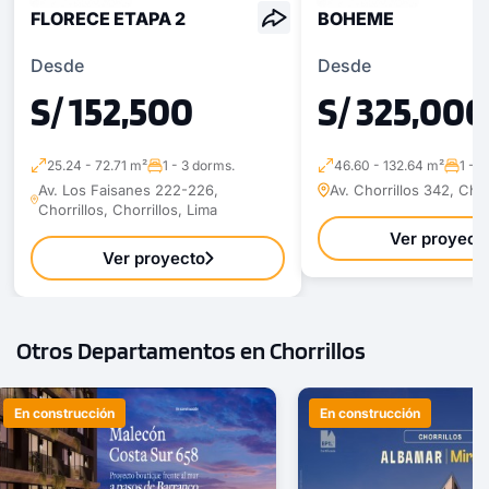
FLORECE ETAPA 2
BOHEME
Desde
Desde
S/ 152,500
S/ 325,000
25.24 - 72.71 m²
1 - 3 dorms.
46.60 - 132.64 m²
1 - 
Av. Los Faisanes 222-226,
Av. Chorrillos 342, Chor
Chorrillos, Chorrillos, Lima
Ver proyect
Ver proyecto
Otros Departamentos en Chorrillos
En construcción
En construcción