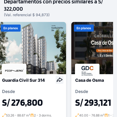
Departamentos con precios similares a S/
322,000
(Val. referencial $ 94,873)
En planos
En planos
Guardia Civil Sur 314
Casa de Osma
Desde
Desde
S/ 276,800
S/ 293,121
53.26 - 88.67 m²
2 - 3 dorms.
40.00 - 76.88 m²
1 - 3 