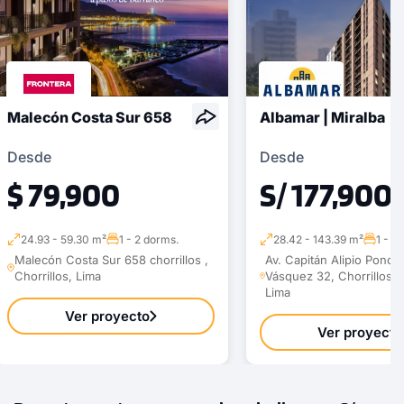
Malecón Costa Sur 658
Albamar | Miralba
Desde
Desde
$ 79,900
S/ 177,900
24.93 - 59.30 m²
1 - 2 dorms.
28.42 - 143.39 m²
1 - 3
Malecón Costa Sur 658 chorrillos ,
Av. Capitán Alipio Ponce
Chorrillos, Lima
Vásquez 32, Chorrillos, C
Lima
Ver proyecto
Ver proyecto