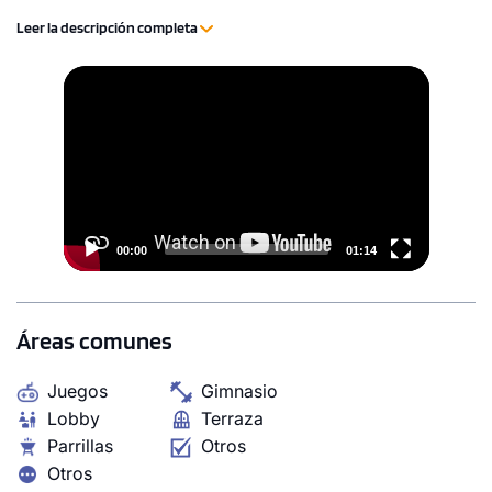
gimnasio entre otras.
Leer la descripción completa
Video
Player
00:00
01:14
Áreas comunes
Juegos
Gimnasio
Lobby
Terraza
Parrillas
Otros
Otros