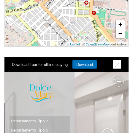
+
−
Leaflet
| ©
OpenStreetMap
contributors