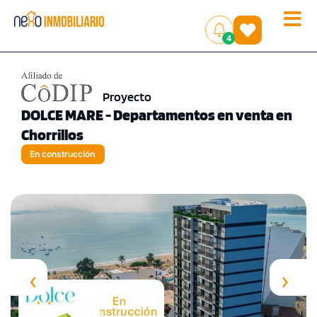
Toggle
(
)
4
naviga
Proyecto
DOLCE MARE - Departamentos en venta en
Chorrillos
En construcción
‹
›