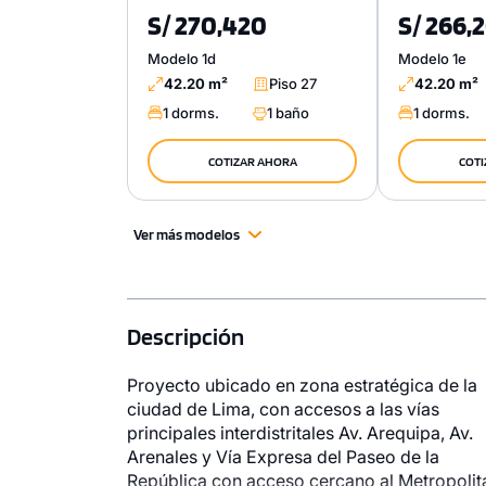
S/ 270,420
S/ 266,
Modelo 1d
Modelo 1e
42.20 m²
Piso 27
42.20 m²
1 dorms.
1 baño
1 dorms.
COTIZAR AHORA
COTI
Ver más modelos
Descripción
Proyecto ubicado en zona estratégica de la
ciudad de Lima, con accesos a las vías
principales interdistritales Av. Arequipa, Av.
1 unidad disponible
Arenales y Vía Expresa del Paseo de la
Desde
República con acceso cercano al Metropoli