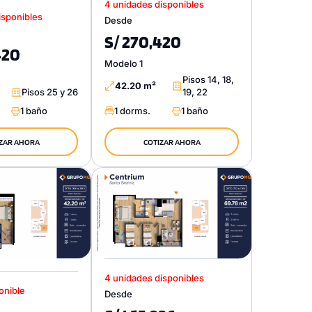
4 unidades disponibles
isponibles
Desde
S/ 270,420
420
Modelo 1
Pisos 14, 18,
42.20 m²
Pisos 25 y 26
19, 22
1 baño
1 dorms.
1 baño
ZAR AHORA
COTIZAR AHORA
4 unidades disponibles
onible
Desde