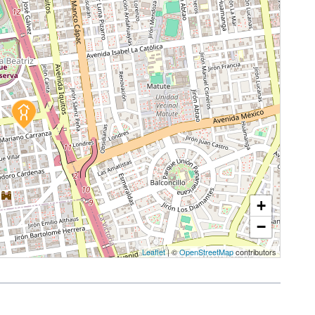
+
−
Leaflet
| ©
OpenStreetMap
contributors