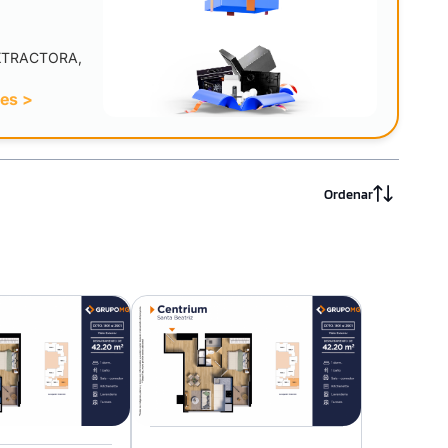
XTRACTORA,
nes >
Ordenar