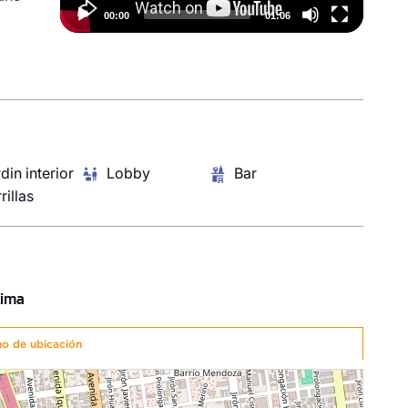
00:00
01:06
s,
din interior
Lobby
Bar
rillas
Lima
no de ubicación