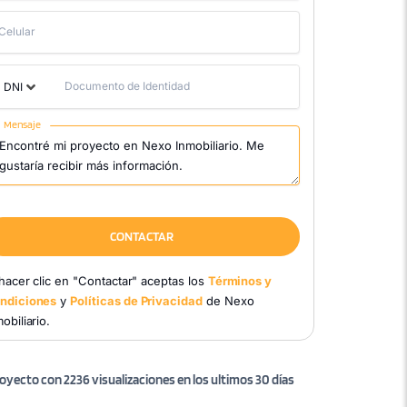
Celular
Documento de Identidad
DNI
Mensaje
CONTACTAR
 hacer clic en "Contactar" aceptas los
Términos y
ndiciones
y
Políticas de Privacidad
de Nexo
obiliario.
oyecto con 2236 visualizaciones en los ultimos 30 días