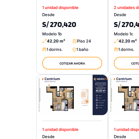
1 unidad disponible
2 unidades d
Desde
Desde
S/ 270,420
S/ 270,
Modelo 1b
Modelo 1c
42.20 m²
Piso 24
42.20 m²
1 dorms.
1 baño
1 dorms.
COTIZAR AHORA
COTI
1 unidad disponible
1 unidad disp
Desde
Desde