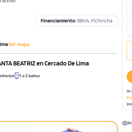
A BEATRIZ
Financiamiento:
BBVA, Pichincha
Lima
Ver mapa
SANTA BEATRIZ en Cercado De Lima
mitorios
1 a 2 baños
Al
Co
Inm
Pr