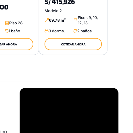
S/ 415,926
200
Modelo 2
Pisos 9, 10,
69.78 m²
Piso 28
12, 13
1 baño
3 dorms.
2 baños
ZAR AHORA
COTIZAR AHORA
Video
Player
tano